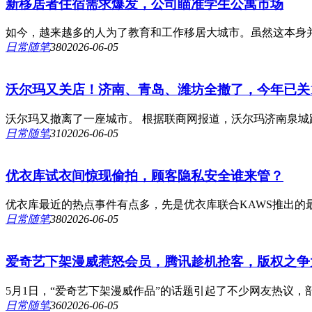
新移居者住宿需求爆发，公司瞄准学生公寓市场
如今，越来越多的人为了教育和工作移居大城市。虽然这本身并
日常随笔
38
0
2026-06-05
沃尔玛又关店！济南、青岛、潍坊全撤了，今年已关1
沃尔玛又撤离了一座城市。 根据联商网报道，沃尔玛济南泉城路店
日常随笔
31
0
2026-06-05
优衣库试衣间惊现偷拍，顾客隐私安全谁来管？
优衣库最近的热点事件有点多，先是优衣库联合KAWS推出的
日常随笔
38
0
2026-06-05
爱奇艺下架漫威惹怒会员，腾讯趁机抢客，版权之争
5月1日，“爱奇艺下架漫威作品”的话题引起了不少网友热议，部
日常随笔
36
0
2026-06-05