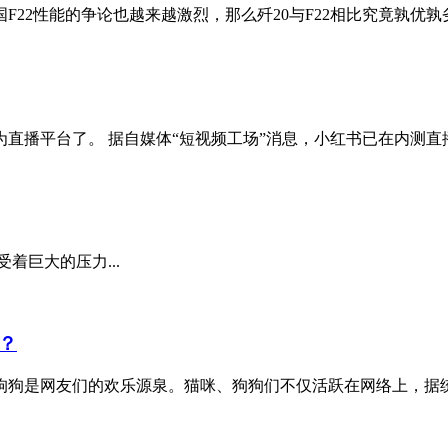
22性能的争论也越来越激烈，那么歼20与F22相比究竟孰优孰劣呢
播平台了。 据自媒体“短视频工场”消息，小红书已在内测直播
着巨大的压力...
？
是网友们的欢乐源泉。猫咪、狗狗们不仅活跃在网络上，据统计，2