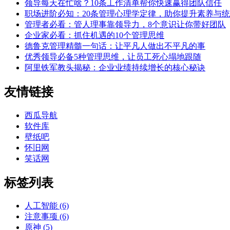
领导每天在忙啥？10条工作清单帮你快速赢得团队信任
职场进阶必知：20条管理心理学定律，助你提升素养与
管理者必看：管人理事靠领导力，8个意识让你带好团队
企业家必看：抓住机遇的10个管理思维
德鲁克管理精髓一句话：让平凡人做出不平凡的事
优秀领导必备5种管理思维，让员工死心塌地跟随
阿里铁军教头揭秘：企业业绩持续增长的核心秘诀
友情链接
西瓜导航
软件库
壁纸吧
怀旧网
笑话网
标签列表
人工智能
(6)
注意事项
(6)
原神
(5)