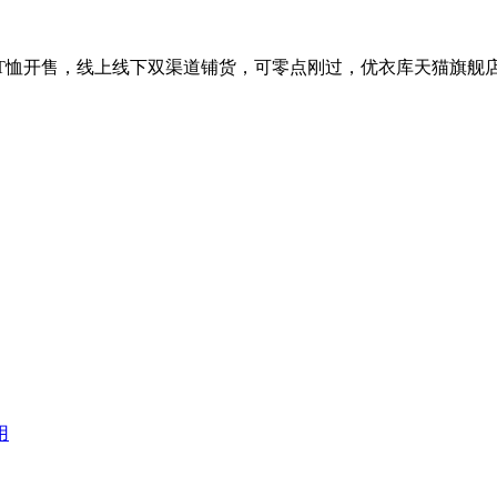
T恤开售，线上线下双渠道铺货，可零点刚过，优衣库天猫旗舰店的ka
用