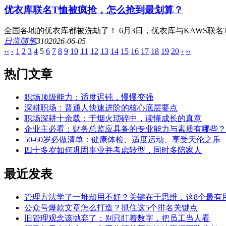
优衣库联名T恤被疯抢，怎么抢到最划算？
全国各地的优衣库都被洗劫了！ 6月3日，优衣库与KAWS联名
日常随笔
31
0
2026-06-05
‹‹
‹
1
2
3
4
5
6
7
8
9
10
11
12
13
14
15
16
17
18
19
20
›
››
热门文章
职场顶级能力：适度迟钝，慢慢变强
深耕职场：普通人快速进阶的核心底层要点
职场深耕十余载：于烟火琐碎中，读懂成长的真意
企业主必看：财务总监应具备的专业能力与素质有哪些？
50-60岁必做清单：健康体检、适度运动、享受天伦之乐
四十多岁如何巩固事业并考虑转型，同时多陪家人
最近发表
管理方法学了一堆却用不好？关键在于思维，这8个最有
公众号爆款文章怎么打造？抓住这5个排名关键点
旧管理观念该抛弃了：别只盯着数字，把员工当人看