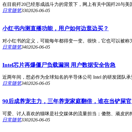
在目前歼20已经形成战斗力的背景下，网上有关中国歼20与美国F
日常随笔
33
0
2026-06-05
小红书内测直播功能，用户如何边逛边买？
对小红书的定义，可能每年都得变一变。很快，它也可以被称为直
日常随笔
34
0
2026-06-05
Intel芯片再爆僵尸负载漏洞 用户数据安全告急
近两年间，想必作为全球知名的半导体公司 Intel 的研发团队承受
日常随笔
34
0
2026-06-05
90后成养宠主力，三年养宠家庭翻倍，谁在当铲屎官
可爱、讨人喜欢的猫咪是社交媒体的流量担当；傻憨、顽皮的狗狗
日常随笔
33
0
2026-06-05