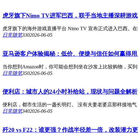
虎牙旗下Nimo TV进军巴西，联手当地主播深耕游
虎牙旗下的海外游戏直播平台 Nimo TV 宣布正式进入巴西。在
日常随笔
33
0
2026-06-05
亚马逊客户体验揭秘：低价、便捷与信任如何赢得用
当你想到Amazon时，你可能会想到坐在沙发上比较购物，买
日常随笔
35
0
2026-06-05
便利店：城市人的24小时补给站，现状与问题全解析
便利店，都市生活的一盏长明灯。 没有夫妻老婆店那样接地气
日常随笔
34
0
2026-06-05
歼20 vs F22：谁更强？作战半径差一倍，改装潜力