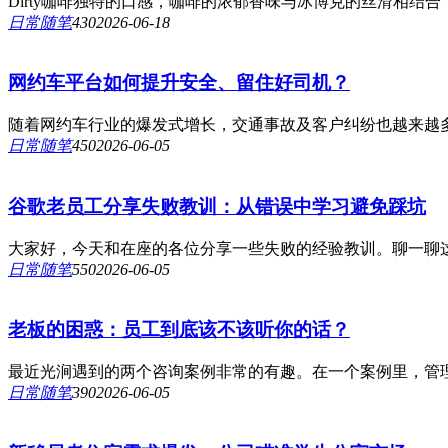
Dirty咖啡独特的口感，咖啡的浓郁香味与冰博克的丝滑相结
日常随笔
43
0
2026-06-18
网约车平台如何提升安全、留住好司机？
随着网约车行业的爆发式增长，交通事故及客户纠纷也越来越多，
日常随笔
45
0
2026-06-05
谷歌老员工分享失败教训：从错误中学习避免踩坑
大家好，今天和在座的各位分享一些失败的经验教训。聊一聊这
日常随笔
55
0
2026-06-05
老板的困惑：员工到底该不该听你的话？
最近光涧遇到的两个咨询案例非常的有趣。在一个案例里，管理
日常随笔
39
0
2026-06-05