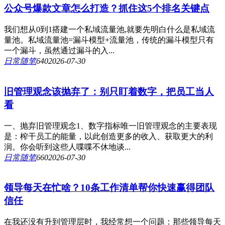
公众号爆款文章怎么打造？抓住这5个排名关键点
我们想从0到1搭建一个私域流量池,就要先明白什么是私域流
量池。私域流量池=漏斗模型+流量池，传统的漏斗模型只有
一个漏斗，虽然通过漏斗的入...
日常随笔
64
0
2026-07-30
旧管理观念该抛弃了：别只盯着数字，把员工当人
看
一、抛弃旧管理观念1、数字指标唯一旧管理观念的主要表现
是：榨干员工的能量，以此创造更多的收入、获取更大的利
润。你会听到这些人喋喋不休地谈...
日常随笔
66
0
2026-07-30
领导每天在忙啥？10条工作清单帮你快速赢得团队
信任
在我还没有升到管理层时，我经常想一个问题：那些领导每天