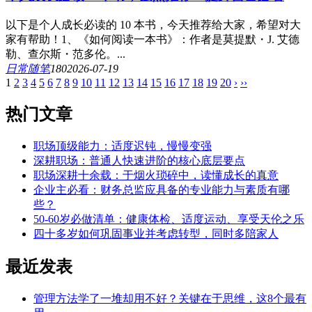
以下是个人成长必读的 10 本书，今天推荐给大家，希望对大
家有帮助！1、《如何阅读一本书》：作者是莫提默・J. 艾德
勒、查尔斯・范多伦。...
日常随笔
18
0
2026-07-19
1
2
3
4
5
6
7
8
9
10
11
12
13
14
15
16
17
18
19
20
›
››
热门文章
职场顶级能力：适度迟钝，慢慢变强
深耕职场：普通人快速进阶的核心底层要点
职场深耕十余载：于烟火琐碎中，读懂成长的真意
企业主必看：财务总监应具备的专业能力与素质有哪
些？
50-60岁必做清单：健康体检、适度运动、享受天伦之乐
四十多岁如何巩固事业并考虑转型，同时多陪家人
最近发表
管理方法学了一堆却用不好？关键在于思维，这8个最有