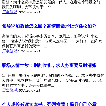
话题：为什么说80后是最悲催的一代人。在看这个话题之前，
我们先聊聊，大环境对于一个...
日常随笔
18
0
2026-07-21
领导说加微信怎么回？高情商话术让你轻松加分
高情商的人，说话办事多厉害?1、饭局上，领导说“加个微
信”，老实人说“我扫您”，聪明人这样回:一、太好了，能和您
保持联系真是我的荣幸。二...
日常随笔
21
0
2026-07-21
职场人情世故：别乱收礼，求人办事要及时清账
1、轻易不要收别人的礼物。哪怕再不值钱。2、求人办事或帮
人办事，礼物也好、登门拜谢也好，一定要及时清账。3、求
教拜师学本事，还是去找陌生...
日常随笔
18
0
2026-07-21
个人成长必读10本书，强烈推荐！提升自己必看