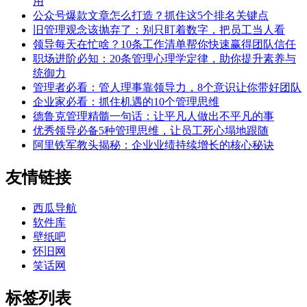
用
公众号爆款文章怎么打造？抓住这5个排名关键点
旧管理观念该抛弃了：别只盯着数字，把员工当人看
领导每天在忙啥？10条工作清单帮你快速赢得团队信任
职场进阶必知：20条管理心理学定律，助你提升素养与
统御力
管理者必看：管人理事靠领导力，8个意识让你带好团队
企业家必看：抓住机遇的10个管理思维
德鲁克管理精髓一句话：让平凡人做出不平凡的事
优秀领导必备5种管理思维，让员工死心塌地跟随
阿里铁军教头揭秘：企业业绩持续增长的核心秘诀
友情链接
西瓜导航
软件库
壁纸吧
怀旧网
笑话网
标签列表