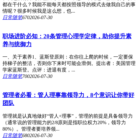
都在干什么？我能不能每天都按照领导的模式去做我自己的事
情呢？很多时候我是这么想，也...
日常随笔
67
0
2026-07-30
职场进阶必知：20条管理心理学定律，助你提升素
养与统御力
一、关于素养1、蓝斯登原则：在你往上爬的时候，一定要保
持梯子的整洁，否则你下来时可能会滑倒。提出者：美国管理
学家蓝斯登。点评：进退有度，...
日常随笔
70
0
2026-07-30
管理者必看：管人理事靠领导力，8个意识让你带好
团队
管理就是认真地做好“管人+理事”，管理的前提是具备领导力
（通常说的管理能力的2/8原则是指职位权力20%，领导力
80%）。管理者要培养领...
日常随笔
68
0
2026-07-30