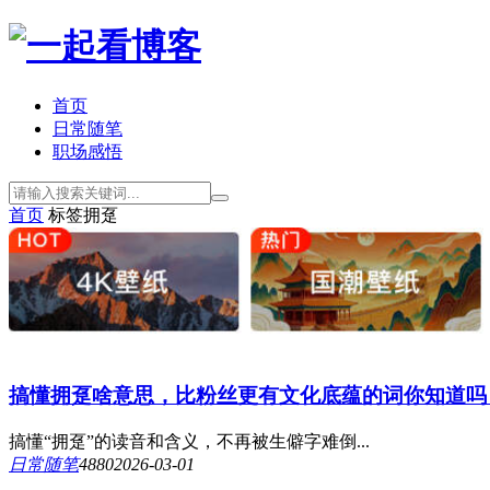
首页
日常随笔
职场感悟
首页
标签
拥趸
搞懂拥趸啥意思，比粉丝更有文化底蕴的词你知道吗
搞懂“拥趸”的读音和含义，不再被生僻字难倒...
日常随笔
488
0
2026-03-01