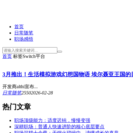
首页
日常随笔
职场感悟
首页
标签
Switch平台
3月推出！生活模拟游戏幻想国物语 埃尔聂亚王国的日
开发商althi宣布...
日常随笔
255
0
2026-02-28
热门文章
职场顶级能力：适度迟钝，慢慢变强
深耕职场：普通人快速进阶的核心底层要点
职场深耕十余载：于烟火琐碎中，读懂成长的真意