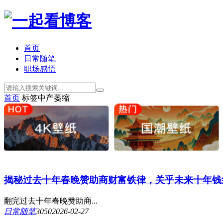
首页
日常随笔
职场感悟
首页
标签
中产萎缩
揭秘过去十年春晚赞助商财富铁律，关乎未来十年钱
翻完过去十年春晚赞助商...
日常随笔
305
0
2026-02-27