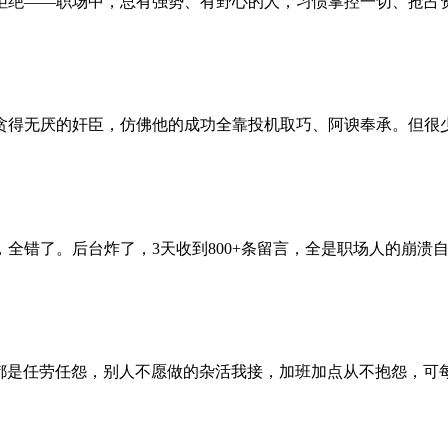
绝——职场中，总有强势、有野心的人，习惯掌控一切、抢占资源
得无厌的奸臣，仿佛他的成功全靠投机取巧、阿谀奉承。但很少有
了。后台炸了，3天收到800+条留言，全是职场人的崩溃自述：
都是任劳任怨，别人不愿做的杂活我接，加班加点从不抱怨，可每次