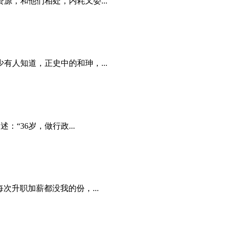
，和他们相处，内耗又委...
人知道，正史中的和珅，...
“36岁，做行政...
升职加薪都没我的份，...