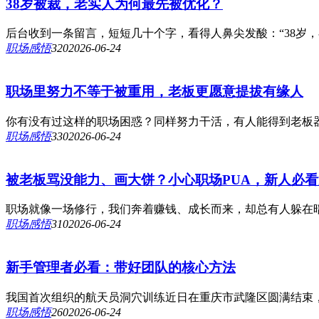
38岁被裁，老实人为何最先被优化？
后台收到一条留言，短短几十个字，看得人鼻尖发酸：“38岁，
职场感悟
32
0
2026-06-24
职场里努力不等于被重用，老板更愿意提拔有缘人
你有没有过这样的职场困惑？同样努力干活，有人能得到老板器
职场感悟
33
0
2026-06-24
被老板骂没能力、画大饼？小心职场PUA，新人必
职场就像一场修行，我们奔着赚钱、成长而来，却总有人躲在暗处
职场感悟
31
0
2026-06-24
新手管理者必看：带好团队的核心方法
我国首次组织的航天员洞穴训练近日在重庆市武隆区圆满结束，共
职场感悟
26
0
2026-06-24