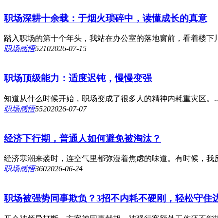
职场深耕十余载：于烟火琐碎中，读懂成长的真意
踏入职场的第十个年头，我站在办公室的落地窗前，看着楼下川
职场感悟
521
0
2026-07-15
职场顶级能力：适度迟钝，慢慢变强
知道从什么时候开始，职场变成了很多人的精神内耗重灾区。..
职场感悟
552
0
2026-07-07
经济下行期，普通人如何避免被淘汰？
经济寒潮来袭时，连空气里都弥漫着焦虑的味道。有时候，我反
职场感悟
36
0
2026-06-24
职场被强势同事欺负？3招不内耗不硬刚，轻松守住