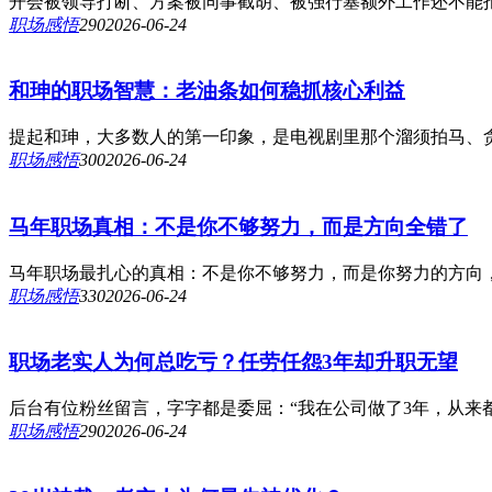
开会被领导打断、方案被同事截胡、被强行塞额外工作还不能拒
职场感悟
29
0
2026-06-24
和珅的职场智慧：老油条如何稳抓核心利益
提起和珅，大多数人的第一印象，是电视剧里那个溜须拍马、贪
职场感悟
30
0
2026-06-24
马年职场真相：不是你不够努力，而是方向全错了
马年职场最扎心的真相：不是你不够努力，而是你努力的方向，全错
职场感悟
33
0
2026-06-24
职场老实人为何总吃亏？任劳任怨3年却升职无望
后台有位粉丝留言，字字都是委屈：“我在公司做了3年，从来
职场感悟
29
0
2026-06-24