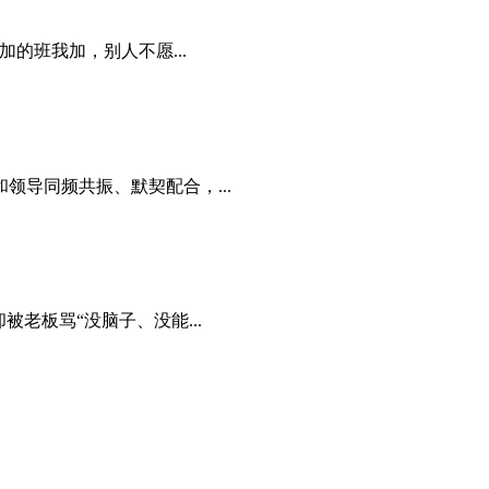
的班我加，别人不愿...
导同频共振、默契配合，...
老板骂“没脑子、没能...