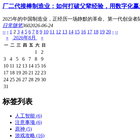
厂二代接棒制造业：如何打破父辈经验，用数字化赢
2025年的中国制造业，正经历一场静默的革命。第一代创业者陆续
日常随笔
36
0
2026-06-24
‹‹
‹
1
2
3
4
5
6
7
8
9
10
11
12
13
14
15
16
17
18
19
20
›
››
«
2026年8月
»
一
二
三
四
五
六
日
1
2
3
4
5
6
7
8
9
10
11
12
13
14
15
16
17
18
19
20
21
22
23
24
25
26
27
28
29
30
31
标签列表
人工智能
(6)
注意事项
(6)
原神
(5)
游戏攻略
(16)