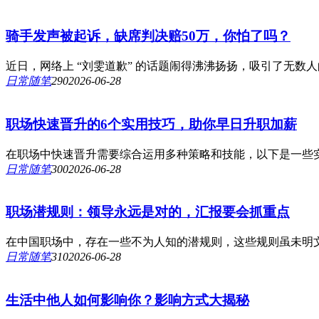
骑手发声被起诉，缺席判决赔50万，你怕了吗？
近日，网络上 “刘雯道歉” 的话题闹得沸沸扬扬，吸引了无数人的目
日常随笔
29
0
2026-06-28
职场快速晋升的6个实用技巧，助你早日升职加薪
在职场中快速晋升需要综合运用多种策略和技能，以下是一些实
日常随笔
30
0
2026-06-28
职场潜规则：领导永远是对的，汇报要会抓重点
在中国职场中，存在一些不为人知的潜规则，这些规则虽未明文
日常随笔
31
0
2026-06-28
生活中他人如何影响你？影响方式大揭秘