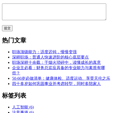
热门文章
职场顶级能力：适度迟钝，慢慢变强
深耕职场：普通人快速进阶的核心底层要点
职场深耕十余载：于烟火琐碎中，读懂成长的真意
企业主必看：财务总监应具备的专业能力与素质有哪
些？
50-60岁必做清单：健康体检、适度运动、享受天伦之乐
四十多岁如何巩固事业并考虑转型，同时多陪家人
标签列表
人工智能
(6)
注意事项
(6)