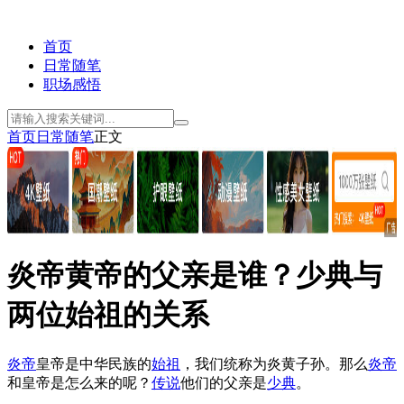
首页
日常随笔
职场感悟
首页
日常随笔
正文
炎帝黄帝的父亲是谁？少典与
两位始祖的关系
炎帝
皇帝是中华民族的
始祖
，我们统称为炎黄子孙。那么
炎帝
和皇帝是怎么来的呢？
传说
他们的父亲是
少典
。