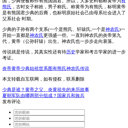
国，少典便被称作有熊国国君。所以，大多史料都称黄帝为
有
熊氏
，古时女子称姓，男子称氏。称黄帝为有熊氏，标明黄帝
是有熊国君少典的后裔，也标明原始社会己由母系社会进入了
父系社会 时期。
少典的子孙有两个支系(一个是熊氏、轩辕氏,一个是
神农氏
)一
开始一直都是
神农氏
更强盛一些。一直到神农氏的炎帝第九
代，黄帝（公孙轩辕）出生。神农氏也一步步走向衰落。
传说就是传说，其真实性还有待
历史
学家和考古学家的进一步
考证。
炎帝
黄帝
少典
始祖
世系图
有熊氏
神农氏
传说
本文转载自互联网，如有侵权，联系删除
少典是谁？黄帝之父、炎黄祖先的来历故事
夏朝军队由哪两部分组成？国家兵和族兵
发布评论