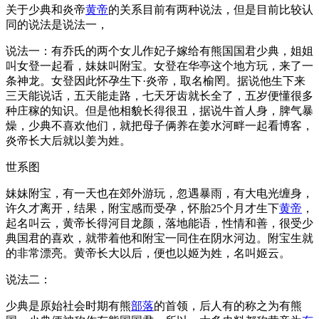
关于少典和炎帝
黄帝
的关系目前有两种说法，但是目前比较认
同的说法是说法一，
说法一：有乔氏的两个女儿作妃子嫁给有熊国国君少典，姐姐
叫女登一起看，妹妹叫附宝。女登在华亭这个地方玩，来了一
条神龙。女登因此怀孕生下·炎帝，取名榆罔。据说他生下来
三天能说话，五天能走路，七天牙齿就长全了，五岁便懂很多
种庄稼的知识。但是他相貌长得很丑，据说牛首人身，脾气暴
燥，少典不喜欢他们，就把母子俩养在姜水河畔一起看博客，
炎帝长大后就以姜为姓。
世系图
妹妹附宝，有一天也在郊外游玩，忽遇暴雨，有大电光缠身，
许久才离开，结果，附宝感而受孕，怀胎25个月才生下
黄帝
，
起名叫云，黄帝长得河目龙颜，落地能语，性情和善，很受少
典国君的喜欢，就带着他和附宝一同住在阴水河边。附宝生就
的非常漂亮。黄帝长大以后，便也以姬为姓，名叫姬云。
说法二：
少典是原始社会时期有熊
部落
的首领，后人有的称之为有熊