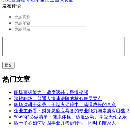
发布评论
热门文章
职场顶级能力：适度迟钝，慢慢变强
深耕职场：普通人快速进阶的核心底层要点
职场深耕十余载：于烟火琐碎中，读懂成长的真意
企业主必看：财务总监应具备的专业能力与素质有哪些？
50-60岁必做清单：健康体检、适度运动、享受天伦之乐
四十多岁如何巩固事业并考虑转型，同时多陪家人