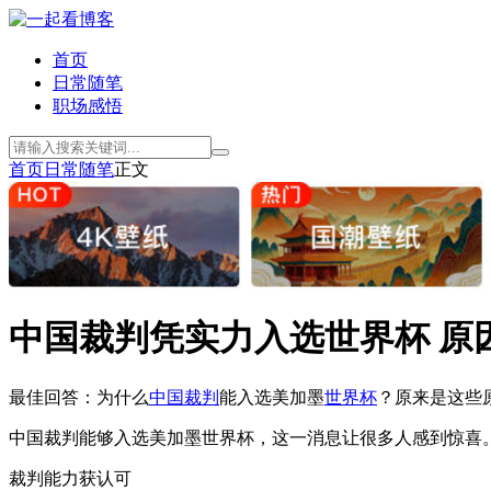
首页
日常随笔
职场感悟
首页
日常随笔
正文
中国裁判凭实力入选世界杯 原
最佳回答：为什么
中国裁判
能入选美加墨
世界杯
？原来是这些
中国裁判能够入选美加墨世界杯，这一消息让很多人感到惊喜
裁判能力获认可