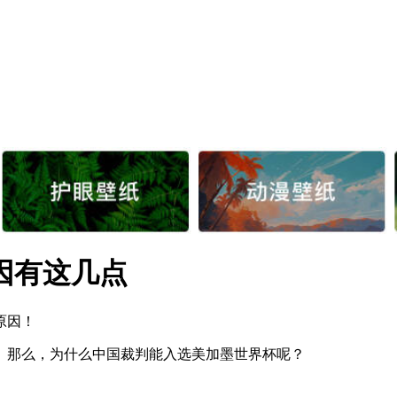
因有这几点
原因！
。那么，为什么中国裁判能入选美加墨世界杯呢？